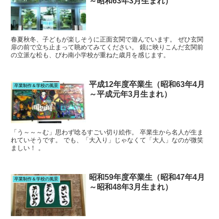
～昭和63年3月生まれ）
春夏秋冬、子どもが楽しそうに正面玄関で遊んでいます。 ぜひ玄関
扉の前で立ち止まって眺めてみてください。 鏡に映りこんだ玄関前
の立派な松も、びわ南小学校が重ねた歳月を感じます。
平成12年度卒業生（昭和63年4月
卒業制作＆学校の風景
～平成元年3月生まれ）
「う～～～む」思わず唸るすごい切り絵作。 卒業生から名人が生ま
れていそうです。 でも、「大入り」じゃなくて「大人」なのが微笑
ましい！ 。
昭和59年度卒業生（昭和47年4月
卒業制作＆学校の風景
～昭和48年3月生まれ）