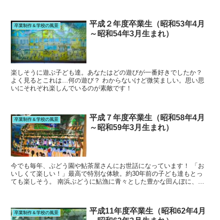
った児童もいるかもしれませんね。先輩を身近に感じられる...
平成２年度卒業生（昭和53年4月
卒業制作＆学校の風景
～昭和54年3月生まれ）
楽しそうに遊ぶ子ども達。あなたはどの遊びが一番好きでしたか？
よく見るとこれは…何の遊び？ わからないけど微笑ましい。思い思
いにそれぞれ楽しんでいるのが素敵です！
平成７年度卒業生（昭和58年4月
卒業制作＆学校の風景
～昭和59年3月生まれ）
今でも毎年、ぶどう園や鮎茶屋さんにお世話になっています！ 「お
いしくて楽しい！」最高で特別な体験。約30年前の子ども達もとっ
ても楽しそう。 南浜ぶどうに鮎漁に青々とした豊かな田んぼに、デ
ゴイチ！びわ町の魅力が詰まった作品ですね。
平成11年度卒業生（昭和62年4月
卒業制作＆学校の風景